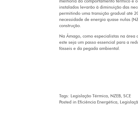
melhoria do comportamento térmico e o 
instalados levarão à diminuição das nec
permitindo uma transição gradual até 20
necessidade de energia quase nulas (NZ
construção.
Na Âmago, como especialistas na área d
este seja um passo essencial para a re
fósseis e da pegada ambiental.
Tags:
Legislação Térmica
,
NZEB
,
SCE
Posted in
Eficiência Energética
,
Legislaç