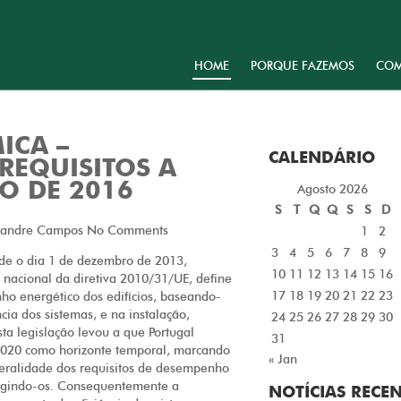
HOME
PORQUE FAZEMOS
COM
ICA –
CALENDÁRIO
REQUISITOS A
RO DE 2016
Agosto 2026
S
T
Q
Q
S
S
D
xandre Campos
No Comments
1
2
3
4
5
6
7
8
9
sde o dia 1 de dezembro de 2013,
10
11
12
13
14
15
16
o nacional da diretiva 2010/31/UE, define
17
18
19
20
21
22
23
ho energético dos edifícios, baseando-
cia dos sistemas, e na instalação,
24
25
26
27
28
29
30
ta legislação levou a que Portugal
31
2020 como horizonte temporal, marcando
« Jan
eralidade dos requisitos de desempenho
ringindo-os. Consequentemente a
NOTÍCIAS RECE