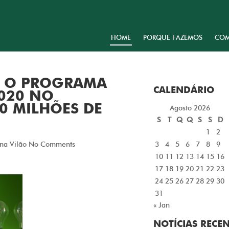
HOME
PORQUE FAZEMOS
COM
 O PROGRAMA
CALENDÁRIO
2020 NO
0 MILHÕES DE
Agosto 2026
S
T
Q
Q
S
S
D
1
2
3
4
5
6
7
8
9
na Vilão
No Comments
10
11
12
13
14
15
16
17
18
19
20
21
22
23
24
25
26
27
28
29
30
31
« Jan
NOTÍCIAS RECE