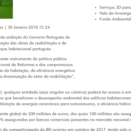
Serviços 3D para
Vale de Investig
Fundo Ambiental
s | 30 Janeiro 2018 15:24
a da ambição do Governo Português de
zação das obras de reabilitação e de
rque habitacional português.
nte instrumento de política pública
ional de Reformas e dos compromissos
 da habitação, da eficiência energética
a dinamização do setor da reabilitação”,
, qualquer entidade (seja singular ou coletiva) poderá ter acesso a e
os que beneficiem o desempenho ambiental dos edifícios habitacionais
tilização de energias renováveis para autoconsumo, a eficiência hídric
ante global de 200 milhões de euros, dos quais 100 milhões são asse
50% assegurados por bancos comerciais presentes no mercado nacional 
ão da comparticipação do BEI ocorreu em outubro de 2017, tendo sido 