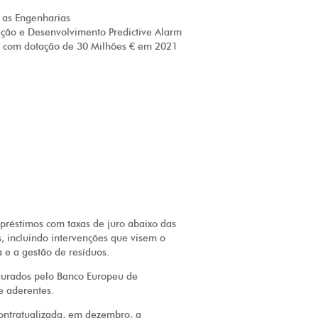
 as Engenharias
ação e Desenvolvimento Predictive Alarm
 com dotação de 30 Milhões € em 2021
mpréstimos com taxas de juro abaixo das
, incluindo intervenções que visem o
a e a gestão de resíduos.
gurados pelo Banco Europeu de
e aderentes.
contratualizada, em dezembro, a