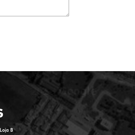
S
Loja B