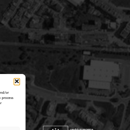
and/or
o process
r