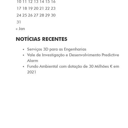
10
11
12
13
14
15
16
17
18
19
20
21
22
23
24
25
26
27
28
29
30
31
« Jan
NOTÍCIAS RECENTES
Serviços 3D para as Engenharias
Vale de Investigação e Desenvolvimento Predictive
Alarm
Fundo Ambiental com dotação de 30 Milhões € em
2021