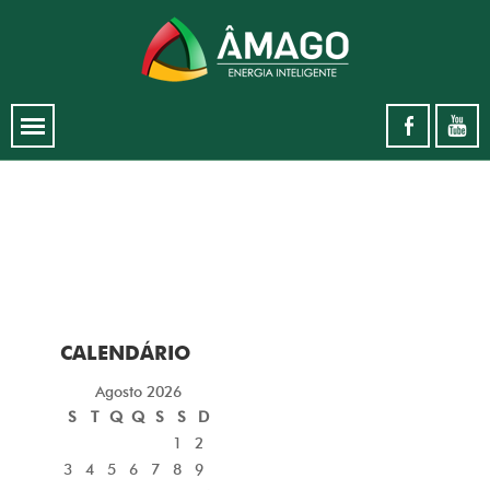
CALENDÁRIO
Agosto 2026
S
T
Q
Q
S
S
D
1
2
3
4
5
6
7
8
9