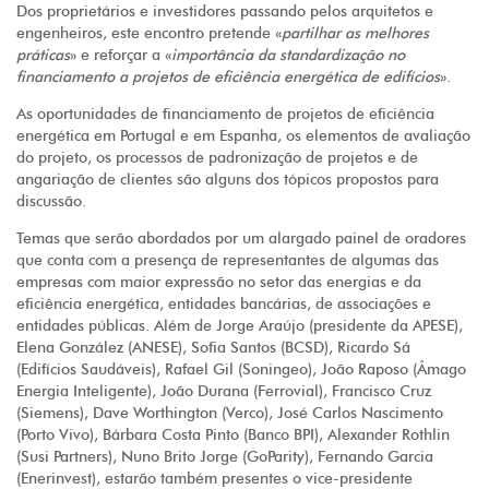
Dos proprietários e investidores passando pelos arquitetos e
engenheiros, este encontro pretende «
partilhar as melhores
práticas
» e reforçar a «
importância da standardização no
financiamento a projetos de eficiência energética de edifícios
».
As oportunidades de financiamento de projetos de eficiência
energética em Portugal e em Espanha, os elementos de avaliação
do projeto, os processos de padronização de projetos e de
angariação de clientes são alguns dos tópicos propostos para
discussão.
Temas que serão abordados por um alargado painel de oradores
que conta com a presença de representantes de algumas das
empresas com maior expressão no setor das energias e da
eficiência energética, entidades bancárias, de associações e
entidades públicas. Além de Jorge Araújo (presidente da APESE),
Elena González (ANESE), Sofia Santos (BCSD), Ricardo Sá
(Edifícios Saudáveis), Rafael Gil (Soningeo), João Raposo (Âmago
Energia Inteligente), João Durana (Ferrovial), Francisco Cruz
(Siemens), Dave Worthington (Verco), José Carlos Nascimento
(Porto Vivo), Bárbara Costa Pinto (Banco BPI), Alexander Rothlin
(Susi Partners), Nuno Brito Jorge (GoParity), Fernando Garcia
(Enerinvest), estarão também presentes o vice-presidente