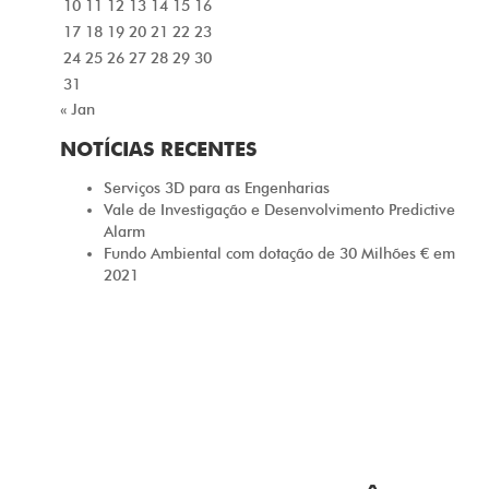
10
11
12
13
14
15
16
17
18
19
20
21
22
23
24
25
26
27
28
29
30
31
« Jan
NOTÍCIAS RECENTES
Serviços 3D para as Engenharias
Vale de Investigação e Desenvolvimento Predictive
Alarm
Fundo Ambiental com dotação de 30 Milhões € em
2021