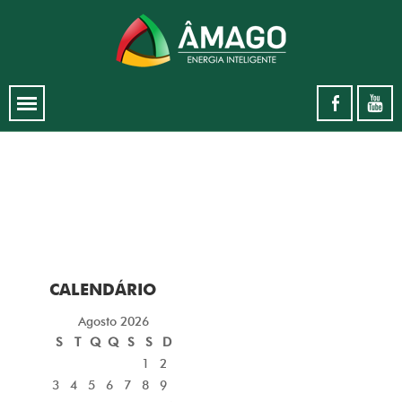
CALENDÁRIO
Agosto 2026
S
T
Q
Q
S
S
D
1
2
3
4
5
6
7
8
9